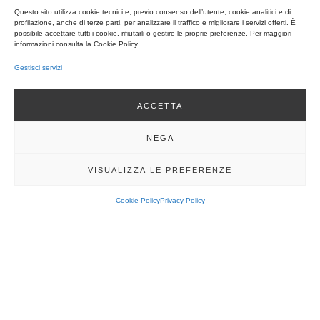
Questo sito utilizza cookie tecnici e, previo consenso dell’utente, cookie analitici e di
profilazione, anche di terze parti, per analizzare il traffico e migliorare i servizi offerti. È
possibile accettare tutti i cookie, rifiutarli o gestire le proprie preferenze. Per maggiori
informazioni consulta la Cookie Policy.
INFORMAZIONI FISCALI DI CARATTERE GENERALE
Gestisci servizi
ACCETTA
NEGA
VISUALIZZA LE PREFERENZE
MAPPE CATASTALI D’IMPIANTO
Cookie Policy
Privacy Policy
Acquisizione in formato digitale