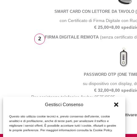
SMART CARD CON LETTORE DA TAVOLO (
con Certificato di Firma Digitale con Ru
€ 25,00+8,00 spediz
FIRMA DIGITALE REMOTA
(senza certificato 
2
PASSWORD OTP (ONE TIM
su dispositivo con display, d
€ 32,00+8,00 spediz
Per assistenza telefonica Aruba: 0575/0505.
Gestisci Consenso
Link utili in caso di rinnovo:
Firma Digitale
Come Funziona
Come Attivare
Questo sito utilizza cookie tecnici e, previo consenso dell’utente, cookie
analitici e di profilazione, anche di terze parti, per analizzare il traffico e
migliorare i servizi offerti. È possibile accettare tutti i cookie, rifiutarli o gestire
le proprie preferenze. Per maggiori informazioni consulta la Cookie Policy.