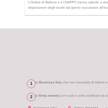
L’Ordine di Belluno e il CNAPPC hanno aderito a due d
disposizione degli iscritti dal giorno successivo all’isc
la
Business Key
che non necessita di lettore e c
1
la
firma remota
con ruolo e solo certificato di 
2