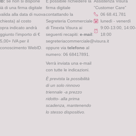
NB:
se non si dispone
È possibile richiedere la
Assistenza Visura
ià di una firma digitale
firma digitale
“Customer Care”
valida alla data di nuova
contattando la
06 68.41.781
ichiesta) al costo
Segreteria Commerciale
lunedì - venerdì
opra indicato andrà
di Tinexta Visura ai
9:00-13:00, 14:00
ggiunto l’importo di €
seguenti recapiti:
e-mail
:
18:00
5,00+ IVA per il
segreteriacommerciale@visura.it
iconoscimento WebID.
oppure via
telefono
al
numero: 06 68417891.
Verrà inviata una e-mail
con tutte le indicazioni.
È prevista la possibilità
di un solo rinnovo
triennale -a prezzo
ridotto- alla prima
scadenza, mantenendo
lo stesso dispositivo.