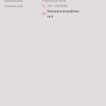
Informazioni
Francesca Bruè
commerciali:
347 3305598
francesca.brue@visu
ra.it
-