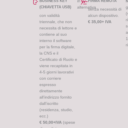
BUSINESS KEY
in
FIRMA REMOTA
(CHIAVETTA USB)
alternativa
g
senza necessità di
(
con validità
alcun dispositivo.
r
triennale, che non
€ 35,00+ IVA
s
necessita di lettore e
a
contiene al suo
1
interno il software
r
per la firma digitale,
la CNS e il
Certificato di Ruolo e
viene recapitata in
4-5 giorni lavorativi
con corriere
espresso
direttamente
all’indirizzo fornito
dall’iscritto
(residenza, studio,
ecc.)
€ 50,00+IVA
(spese