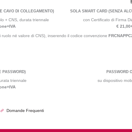
E CAVO DI COLLEGAMENTO)
SOLA SMART CARD (SENZA ALC
olo + CNS, durata triennale
con Certificato di Firma D
ione+IVA
€ 21,00
di ruolo né valore di CNS), inserendo il codice convenzione
FRCNAPPC
E PASSWORD)
PASSWORD O
urata triennale
su dispositivo mob
ione+IVA
Domande Frequenti