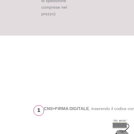
di spedizione
comprese nel
prezzo)
CNS+FIRMA DIGITALE
, inserendo il codice c
1