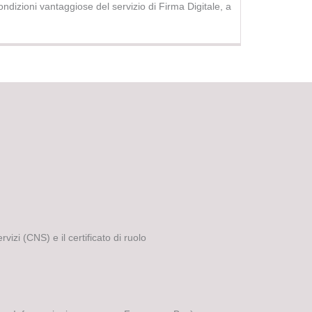
ndizioni vantaggiose del servizio di Firma Digitale, a
vizi (CNS) e il certificato di ruolo