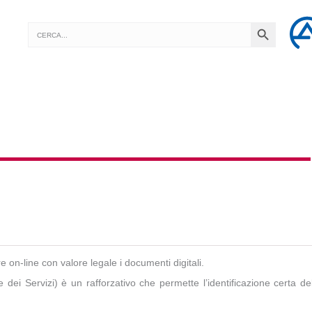
SEARCH BUTTON
Search
for:
 DIGITALE
re on-line con valore legale i documenti digitali.
 dei Servizi) è un rafforzativo che permette l’identificazione certa del