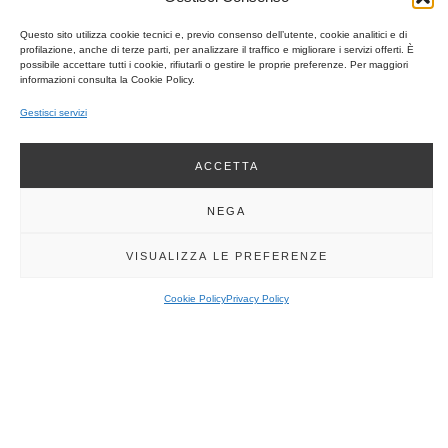
0
K
Questo sito utilizza cookie tecnici e, previo consenso dell’utente, cookie analitici e di
B
profilazione, anche di terze parti, per analizzare il traffico e migliorare i servizi offerti. È
possibile accettare tutti i cookie, rifiutarli o gestire le proprie preferenze. Per maggiori
informazioni consulta la Cookie Policy.
F
Gestisci servizi
a
c
-
ACCETTA
S
i
m
NEGA
i
l
e
VISUALIZZA LE PREFERENZE
|
M
o
Cookie Policy
Privacy Policy
s
t
r
e
e
F
i
e
DOWNLOAD
r
e