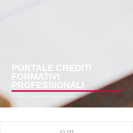
PORTALE CREDITI
FORMATIVI
PROFESSIONALI
Home
Portale Crediti Formativi Professionali