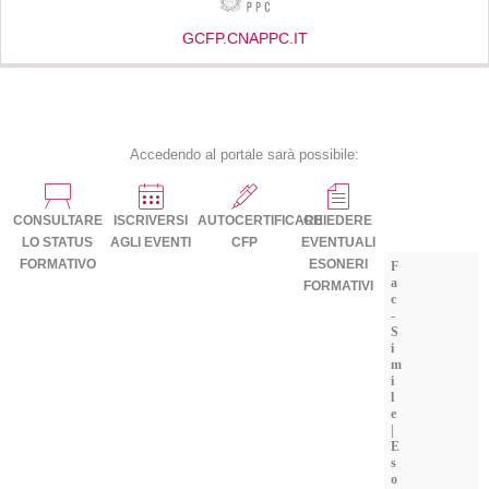
GCFP.CNAPPC.IT
Accedendo al portale sarà possibile:
CONSULTARE
ISCRIVERSI
AUTOCERTIFICARE
CHIEDERE
LO STATUS
AGLI EVENTI
CFP
EVENTUALI
FORMATIVO
ESONERI
F
a
FORMATIVI
c
-
S
i
m
i
l
e
|
E
s
o