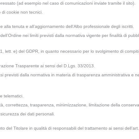
nteressato (ad esempio nel caso di comunicazioni inviate tramite il sito).
zo di cookie non tecnici.
alla tenuta e all’aggiornamento dell’Albo professionale degli iscritti.
dell’Ordine nei limiti previsti dalla normativa vigente per finalità di pubbl
 par. 1, lett. e) del GDPR, in quanto necessario per lo svolgimento di compit
strazione Trasparente ai sensi del D.Lgs. 33/2013.
i previsti dalla normativa in materia di trasparenza amministrativa e nel
e telematici.
liceità, correttezza, trasparenza, minimizzazione, limitazione della conserv
sicurezza dei dati personali.
o del Titolare in qualità di responsabili del trattamento ai sensi dell’ar