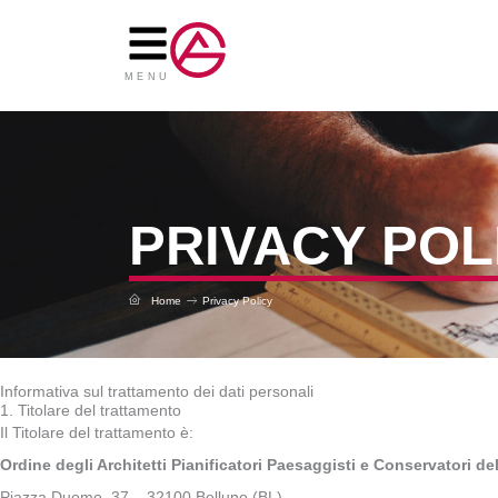
Vai
al
contenuto
MENU
PRIVACY POL
Home
Privacy Policy
Informativa sul trattamento dei dati personali
1. Titolare del trattamento
Il Titolare del trattamento è:
Ordine degli Architetti Pianificatori Paesaggisti e Conservatori de
Piazza Duomo, 37 – 32100 Belluno (BL)