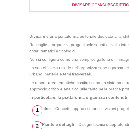
DIVISARE.COM/SUBSCRIPTI
Divisare
è una piattaforma editoriale dedicata all’arc
Raccoglie e organizza progetti selezionati a livello inter
criteri tematici e tipologici.
Non si configura come una semplice galleria di immagini
La sua efficacia risiede nell’organizzazione rigorosa dei
urbano, materia e temi trasversali.
Le macro-aree tematiche costituiscono un sistema struttu
approccio critico e analitico utile tanto nella pratica p
In particolare, la piattaforma organizza i contenut
Idee
– Concetti, approcci teorici e visioni proget
1
Piante e dettagli
– Disegni tecnici e approfondim
2