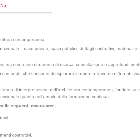
ONS
hitettura contemporanea.
nazionale – case private, spazi pubblici, dettagli costruttivi, materiali e
, ma come uno strumento di ricerca, consultazione e approfondimento riv
 contenuti, che consente di esplorare le opere attraverso differenti chiavi
rato di interpretazione dell’architettura contemporanea, fondato su crit
rofessionale quanto nell’ambito della formazione continua.
i nelle seguenti macro-aree:
tuali.
enti costruttivi.