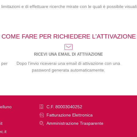
itazioni e di effettuare ricerche mirate con le quali è possibile visualiz
COME FARE PER RICHIEDERE L'ATTIVAZIONE
RICEVI UNA EMAIL DI ATTIVAZIONE
e per
Dopo l’invio riceverai una email di attivazione con una
password generata automaticamente.
elluno
C.F. 80003040252
Fatturazione Elettronica
it
Amministrazione Trasparente
c.it