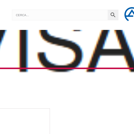
SEARCH BUTTON
Search
for: