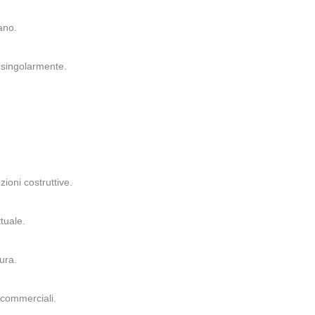
ano.
 singolarmente.
ioni costruttive.
tuale.
ura.
o commerciali.