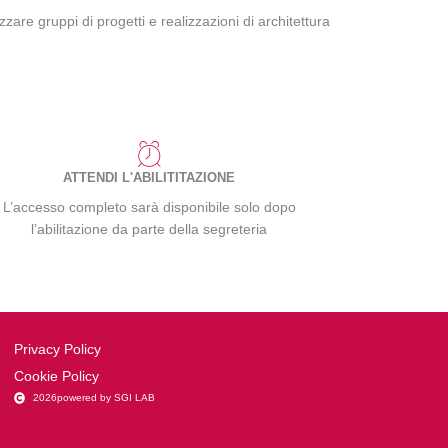
zare gruppi di progetti e realizzazioni di architettura
ATTENDI L'ABILITITAZIONE
L’accesso completo sarà disponibile solo dopo
l’abilitazione da parte della segreteria
Privacy Policy
Cookie Policy
2026
powered by SGI LAB