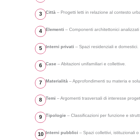
Città
– Progetti letti in relazione al contesto urb
3
Elementi
– Componenti architettonici analizzati
4
Interni privati
– Spazi residenziali e domestici.
5
Case
– Abitazioni unifamiliari e collettive.
6
Materialità
– Approfondimenti su materia e soluz
7
Temi
– Argomenti trasversali di interesse proget
8
Tipologie
– Classificazioni per funzione e strutt
9
Interni pubblici
– Spazi collettivi, istituzionali 
10