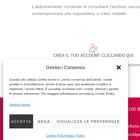
L’abbonamento consente di consultare l’archivio senza lim
contemporanea che rispondano a criteri stabiliti.
CREA IL TUO ACCOUNT CLICCANDO QUI
In questo modo invierai una richiesta di abilitazion
Gestisci Consenso
l'accesso completo e gratuito
Questo sito utilizza cookie tecnici e, previo consenso dell’utente, cookie
analitici e di profilazione, anche di terze parti, per analizzare il traffico e
migliorare i servizi offerti. È possibile accettare tutti i cookie, rifiutarli o gestire
le proprie preferenze. Per maggiori informazioni consulta la Cookie Policy.
Gestisci servizi
Piazza Duomo, 37 | 32100 B
0437 950270
ACCETTA
NEGA
VISUALIZZA LE PREFERENZE
segreteria@architettibelluno.
oappc.belluno@archiworldpe
Cookie Policy
Privacy Policy