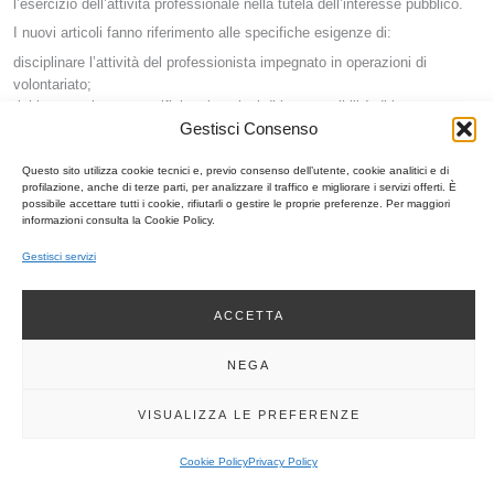
l’esercizio dell’attività professionale nella tutela dell’interesse pubblico.
I nuovi articoli fanno riferimento alle specifiche esigenze di:
disciplinare l’attività del professionista impegnato in operazioni di
volontariato;
richiamare alcune specifiche situazioni di incompatibilità di legge;
Gestisci Consenso
sottolineare l’importanza e le responsabilità dei componenti dei Consigli /
Collegi di Disciplina;
ribadire la centralità dell’autonomia di giudizio, tecnica e intellettuale dei
Questo sito utilizza cookie tecnici e, previo consenso dell’utente, cookie analitici e di
profilazione, anche di terze parti, per analizzare il traffico e migliorare i servizi offerti. È
professionisti dipendenti.
possibile accettare tutti i cookie, rifiutarli o gestire le proprie preferenze. Per maggiori
informazioni consulta la Cookie Policy.
Il nuovo Codice Deontologico, approvato dal Consiglio Nazionale
nella seduta del 10 ottobre 2024, è entrato in vigore dal
2 dicembre
Gestisci servizi
2024
.
ACCETTA
Codice deontologico in vigore dal 02/12/2024
DOWNLOAD
1 file
154.23 KB
NEGA
VISUALIZZA LE PREFERENZE
(Superato) Codice deontologico in vigore dal
01/01/2014 al 31/08/2017
DOWNLOAD
1 file
243.09 KB
Cookie Policy
Privacy Policy