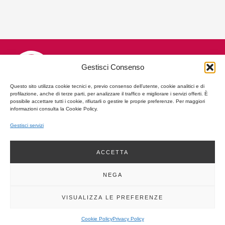
Gestisci Consenso
Questo sito utilizza cookie tecnici e, previo consenso dell’utente, cookie analitici e di
profilazione, anche di terze parti, per analizzare il traffico e migliorare i servizi offerti. È
possibile accettare tutti i cookie, rifiutarli o gestire le proprie preferenze. Per maggiori
Piazza Duomo, 37 | 32100 Belluno
informazioni consulta la Cookie Policy.
0437 950270
Gestisci servizi
segreteria@architettibelluno.it
oappc.belluno@archiworldpec.it
ACCETTA
C.F. 80003040252
Fatturazione Elettronica
NEGA
Amministrazione Trasparente
Privacy Policy
VISUALIZZA LE PREFERENZE
Cookie Policy
2026
powered by SGI LAB
Cookie Policy
Privacy Policy