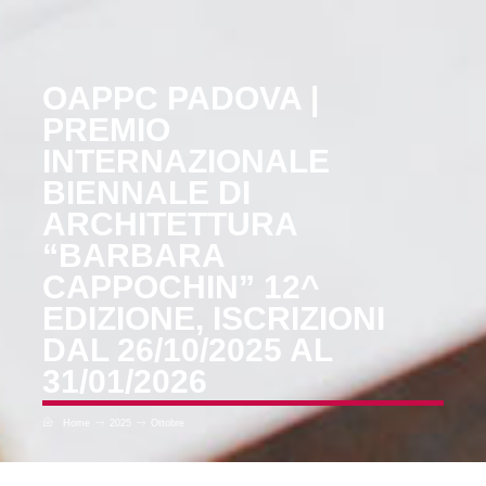
OAPPC PADOVA |
PREMIO
INTERNAZIONALE
BIENNALE DI
ARCHITETTURA
“BARBARA
CAPPOCHIN” 12^
EDIZIONE, ISCRIZIONI
DAL 26/10/2025 AL
31/01/2026
Home
2025
Ottobre