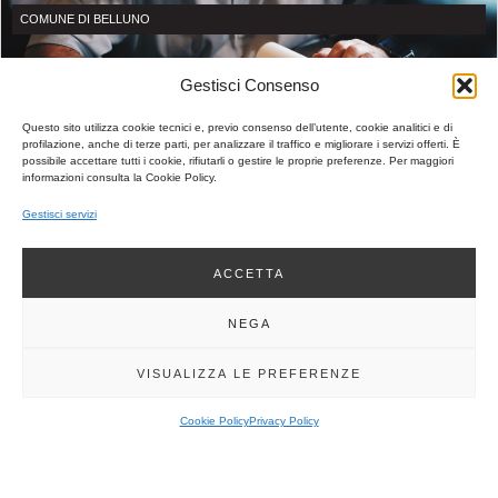
COMUNE DI BELLUNO
Gestisci Consenso
Questo sito utilizza cookie tecnici e, previo consenso dell’utente, cookie analitici e di
profilazione, anche di terze parti, per analizzare il traffico e migliorare i servizi offerti. È
possibile accettare tutti i cookie, rifiutarli o gestire le proprie preferenze. Per maggiori
informazioni consulta la Cookie Policy.
Gestisci servizi
COMUNE DI BELLUNO | CONVEGNO “CAMBIAMENTI CLIMATICI.
SCENARI, SFIDE, SOLUZIONI”, 25/10/2025 BELLUNO
ACCETTA
25/10/2025
INFO
NEGA
VISUALIZZA LE PREFERENZE
Cookie Policy
Privacy Policy
SCA COMMERCIALISTI