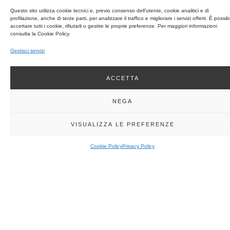
@
scaricare
qui
Paesaggio
Questo sito utilizza cookie tecnici e, previo consenso dell’utente, cookie analitici e di
15:00
il
per
profilazione, anche di terze parti, per analizzare il traffico e migliorare i servizi offerti. È possib
-
file
iscriverti
accettare tutti i cookie, rifiutarli o gestire le proprie preferenze. Per maggiori informazioni
18:00
consulta la Cookie Policy.
Gestisci servizi
ACCETTA
NEGA
VISUALIZZA LE PREFERENZE
Cookie Policy
Privacy Policy
CATEGORIE: