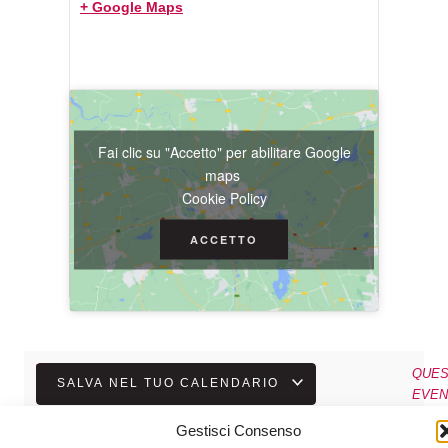
+ Google Maps
Fai clic su "Accetto" per abilitare Google
maps
Cookie Policy
ACCETTO
QUE
SALVA NEL TUO CALENDARIO
POSTI
EVE
CFP
QUANDO?
LOCANDINA
VUOI
TIPOLOGIA
DISPONIBILI
È
16
3
Clicca
PARTECIPARE?
CONVEGNO
Gestisci Consenso
Luglio
per
Clicca
Architettura,
PASS