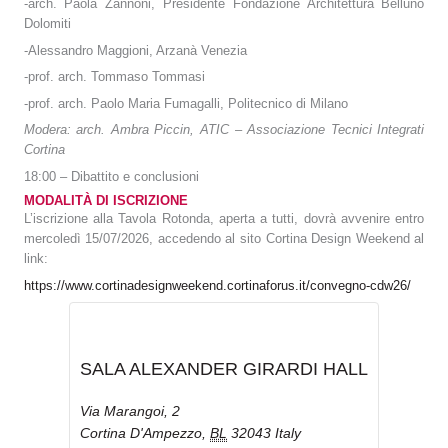
-arch. Paola Zannoni, Presidente Fondazione Architettura Belluno
Dolomiti
-Alessandro Maggioni, Arzanà Venezia
-prof. arch. Tommaso Tommasi
-prof. arch. Paolo Maria Fumagalli, Politecnico di Milano
Modera: arch. Ambra Piccin, ATIC – Associazione Tecnici Integrati
Cortina
18:00 – Dibattito e conclusioni
MODALITÀ DI ISCRIZIONE
L’iscrizione alla Tavola Rotonda, aperta a tutti, dovrà avvenire entro
mercoledì 15/07/2026, accedendo al sito Cortina Design Weekend al
link:
https://www.cortinadesignweekend.cortinaforus.it/convegno-cdw26/
SALA ALEXANDER GIRARDI HALL
Via Marangoi, 2
Cortina D'Ampezzo
,
BL
32043
Italy