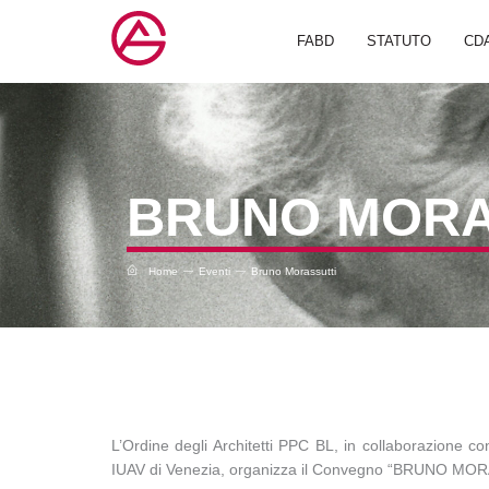
Vai
al
FABD
STATUTO
CD
contenuto
BRUNO MORA
Home
Eventi
Bruno Morassutti
L’Ordine degli Architetti PPC BL, in collaborazione con
IUAV di Venezia, organizza il Convegno “BRUNO MORA