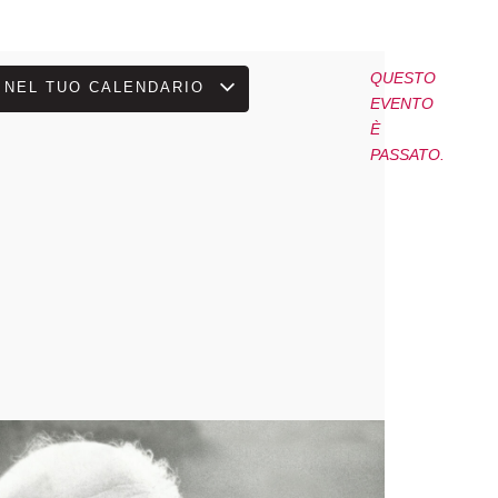
QUESTO
 NEL TUO CALENDARIO
EVENTO
A
ATORE
È
PASSATO.