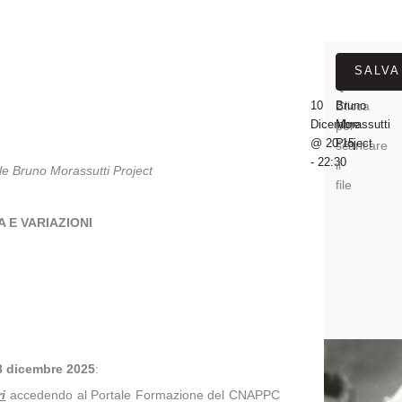
SALVA
CFP
QUANDO?
LOCANDIN
ORGANIZZ
10
2
Clicca
Bruno
Dicembre
Morassutti
per
@
20:15
Project
scaricare
-
22:30
il
le Bruno Morassutti Project
file
 E VARIAZIONI
8 dicembre 2025
:
i
accedendo al Portale Formazione del CNAPPC