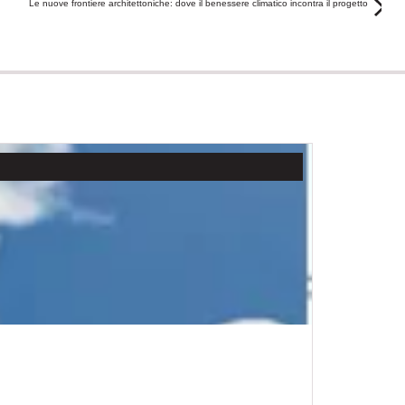
Le nuove frontiere architettoniche: dove il benessere climatico incontra il progetto
,
CONVEGNI
F
HOSPITALIT
17 Luglio, 20
INFO