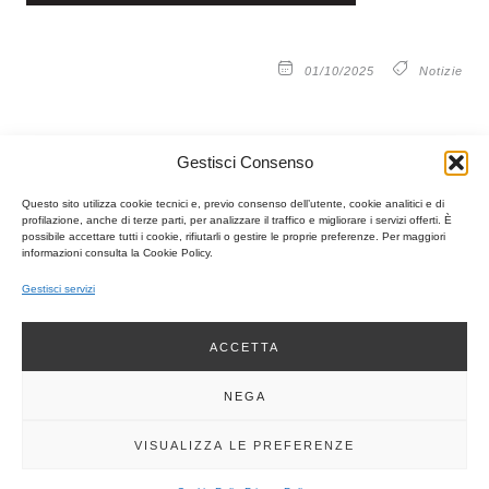
01/10/2025
Notizie
Gestisci Consenso
Questo sito utilizza cookie tecnici e, previo consenso dell’utente, cookie analitici e di
profilazione, anche di terze parti, per analizzare il traffico e migliorare i servizi offerti. È
Precedente
Suc
possibile accettare tutti i cookie, rifiutarli o gestire le proprie preferenze. Per maggiori
PRECEDENTE
SUCCESSIVO
informazioni consulta la Cookie Policy.
CUP Belluno | Convegno “SPORT È SALUTE”, 07/10/2025 Longarone
OAPPC Venezia | THE RUMBLE IN THE JUNGLE -Architetture sul ring 2025/26- call for projects
Gestisci servizi
ACCETTA
VEDI ANCHE...
NEGA
IN PRIMO PIANO
VISUALIZZA LE PREFERENZE