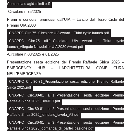
Comunicato agid-mimit.pdf
-Circolare n.75/2025
Premi e concorsi promossi dall’UIA – Lancio del Terzo Ciclo del
Premio UIA 2030
CNAPPC Circ.75_Circolare UIA Award – Third cycle launch.pdf
CNAPPC Circ.75 all.1_Circolare UIA Award – Third cycle
launch_Allegato Newsletter UIA 2030 Award.pdf
-Circolare n.80/2025 e 81/2025
Presentazione sesta edizione del Premio Raffaele Sirica 2025 –
EMERGENCY HUB – L’ARCHITETTURA COME CURA
NELL’EMERGENZA
CNAPPC Circ.80-81_Presentazione sesta edizione Premio Raffaele
Sirica 2025.pdf
CNAPPC Circ.80-81 all.1_Presentazione sesta edizione Premio
Raffaele Sirica 2025_BANDO.pdf
CNAPPC Circ.80-81 all.2_Presentazione sesta edizione Premio
Raffaele Sirica 2025_template_tavola_A2.pdf
CNAPPC Circ.80-81 all.3_Presentazione sesta edizione Premio
Raffaele Sirica 2025_domanda_di_partecipazione.pdf