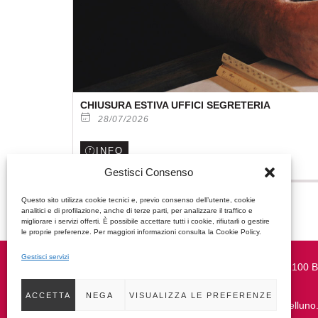
CHIUSURA ESTIVA UFFICI SEGRETERIA
28/07/2026
INFO
Gestisci Consenso
Questo sito utilizza cookie tecnici e, previo consenso dell’utente, cookie
analitici e di profilazione, anche di terze parti, per analizzare il traffico e
migliorare i servizi offerti. È possibile accettare tutti i cookie, rifiutarli o gestire
le proprie preferenze. Per maggiori informazioni consulta la Cookie Policy.
Gestisci servizi
Piazza Duomo, 37 | 32100 B
0437 950270
ACCETTA
NEGA
VISUALIZZA LE PREFERENZE
segreteria@architettibelluno.