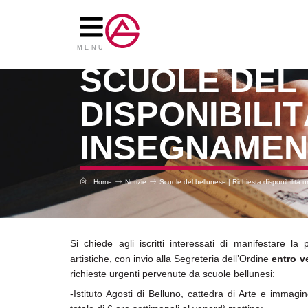
Vai
al
contenuto
MENU
SCUOLE DEL 
DISPONIBILI
INSEGNAMEN
Home
Notizie
Scuole del bellunese | Richiesta disponibilità 
Si chiede agli iscritti interessati di manifestare la 
artistiche, con invio alla Segreteria dell’Ordine
entro v
richieste urgenti pervenute da scuole bellunesi:
-Istituto Agosti di Belluno, cattedra di Arte e immag