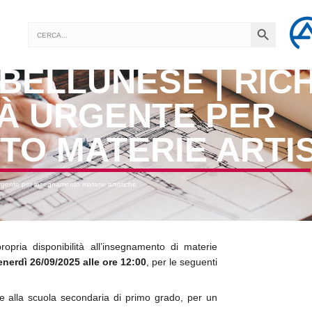
SEARCH BUTTON
Search
for:
BELLUNESE | RIC
TÀ URGENTE PER
TO MATERIE ARTI
urgente per insegnamento materie artistiche
propria disponibilità all’insegnamento di materie
enerdì 26/09/2025 alle ore 12:00
, per le seguenti
ine alla scuola secondaria di primo grado, per un