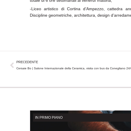
totale di 6 ore settimanali al venerdì mattina;
-Liceo artistico di Cortina d’Ampezzo, cattedra an
Discipline geometriche, architettura, design d’arredam
Precedente
PRECEDENTE
Cersaie Bo | Salone Internazionale della Ceramica, visita con bus da Conegliano 24
IN PRIMO PIANO