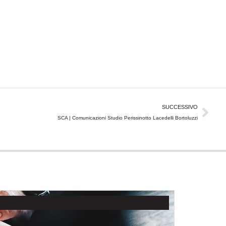
Suc
SUCCESSIVO
SCA | Comunicazioni Studio Perissinotto Lacedelli Bortoluzzi
NOTIZIE