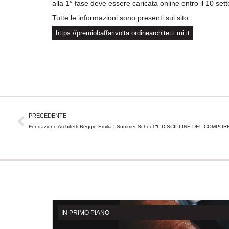
alla 1° fase deve essere caricata online entro il 10 se
Tutte le informazioni sono presenti sul sito:
https://premiobaffarivolta.ordinearchitetti.mi.it
Precedente
PRECEDENTE
Fondazione Architetti Reggio Emilia | Summer School “L DISCIPLINE DEL COMPORR
IN PRIMO PIANO