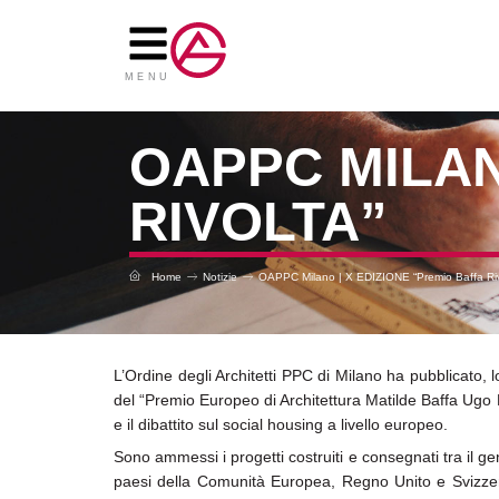
Vai
al
contenuto
MENU
OAPPC MILAN
RIVOLTA”
Home
Notizie
OAPPC Milano | X EDIZIONE “Premio Baffa Riv
L’Ordine degli Architetti PPC di Milano ha pubblicato, 
del “Premio Europeo di Architettura Matilde Baffa Ugo R
e il dibattito sul social housing a livello europeo.
Sono ammessi i progetti costruiti e consegnati tra il ge
paesi della Comunità Europea, Regno Unito e Svizzer