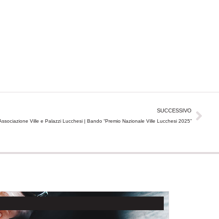
Suc
SUCCESSIVO
Associazione Ville e Palazzi Lucchesi | Bando “Premio Nazionale Ville Lucchesi 2025”
NOTIZIE