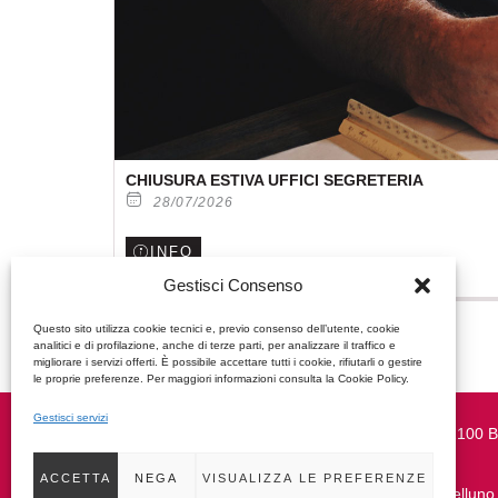
CHIUSURA ESTIVA UFFICI SEGRETERIA
28/07/2026
INFO
Gestisci Consenso
Questo sito utilizza cookie tecnici e, previo consenso dell’utente, cookie
analitici e di profilazione, anche di terze parti, per analizzare il traffico e
migliorare i servizi offerti. È possibile accettare tutti i cookie, rifiutarli o gestire
le proprie preferenze. Per maggiori informazioni consulta la Cookie Policy.
Gestisci servizi
Piazza Duomo, 37 | 32100 B
0437 950270
ACCETTA
NEGA
VISUALIZZA LE PREFERENZE
segreteria@architettibelluno.