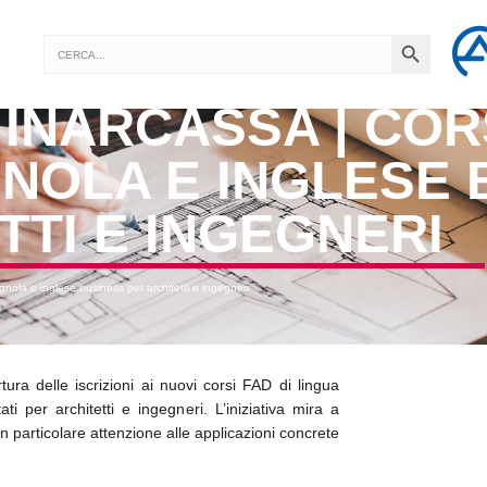
SEARCH BUTTON
Search
for:
INARCASSA | CORS
NOLA E INGLESE 
TTI E INGEGNERI
nola e inglese business per architetti e ingegneri
ura delle iscrizioni ai nuovi corsi FAD di lingua
i per architetti e ingegneri. L’iniziativa mira a
n particolare attenzione alle applicazioni concrete