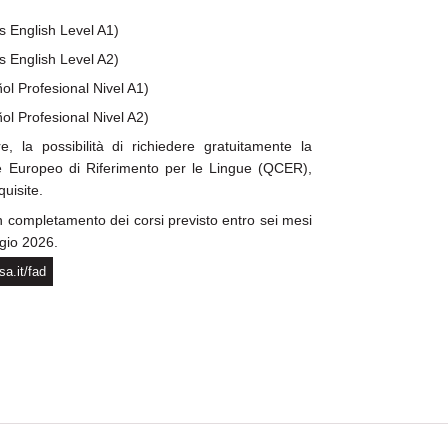
ss English Level A1)
ss English Level A2)
ñol Profesional Nivel A1)
ñol Profesional Nivel A2)
e, la possibilità di richiedere gratuitamente la
e Europeo di Riferimento per le Lingue (QCER),
uisite.
n completamento dei corsi previsto entro sei mesi
ggio 2026.
sa.it/fad