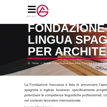
Vai
al
contenuto
MENU
FONDAZIONE 
LINGUA SPAG
PER ARCHITE
Home
Notizie
Fondazione Inarcassa | Corsi fad di lingua spag
La Fondazione Inarcassa è lieta di annunciare l’apert
spagnola e inglese business, specificamente progettat
potenziare le competenze linguistiche professionali, co
nel contesto lavorativo internazionale.