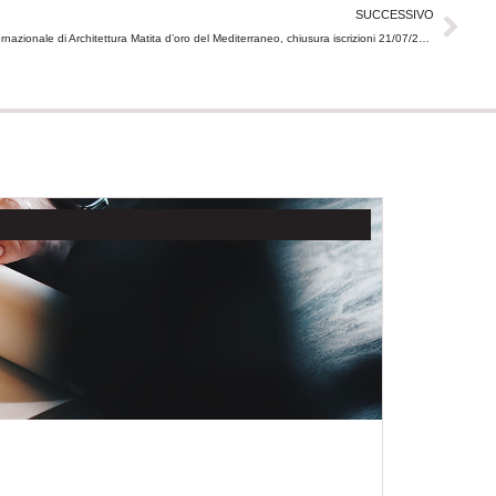
Suc
SUCCESSIVO
Ordine APPC Agrigento – CNAPPC | Premio Internazionale di Architettura Matita d’oro del Mediterraneo, chiusura iscrizioni 21/07/2025 ore 12
NOTIZIE
ASSEMBLEA O
17/04/202