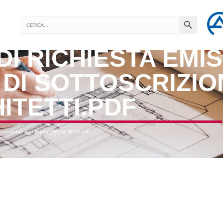
SEARCH BUTTON
Search
for:
DI RICHIESTA EMI
 DI SOTTOSCRIZI
ITETTI.PDF
ottoscrizione con Ruolo_ARCHITETTI.pdf