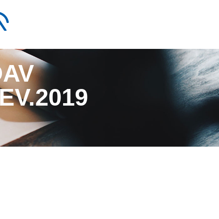
OAV
EV.2019