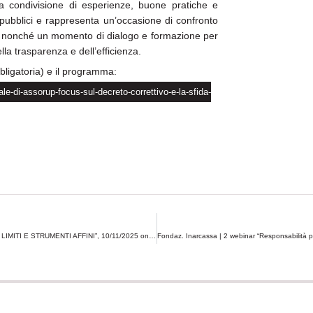
la condivisione di esperienze, buone pratiche e
 pubblici e rappresenta un’occasione di confronto
li nonché un momento di dialogo e formazione per
lla trasparenza e dell’efficienza.
obbligatoria) e il programma:
le-di-assorup-focus-sul-decreto-correttivo-e-la-sfida-
FATV | Webinar “IL PERMESSO DI COSTRUIRE CONVENZIONATO: POTENZIALITÀ LIMITI E STRUMENTI AFFINI”, 10/11/2025 online