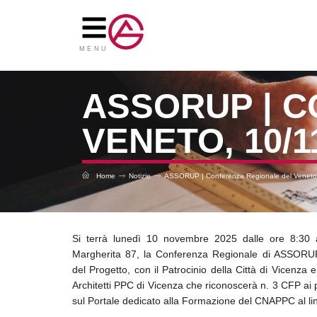
Vai
al
contenuto
MENU
ASSORUP | 
VENETO, 10/1
Home
Notizie
ASSORUP | Conferenza Regionale del Veneto
Si terrà lunedì 10 novembre 2025 dalle ore 8:30 a 
Margherita 87, la Conferenza Regionale di ASSORUP
del Progetto, con il Patrocinio della Città di Vicenza
Architetti PPC di Vicenza che riconoscerà n. 3 CFP ai pa
sul Portale dedicato alla Formazione del CNAPPC al li