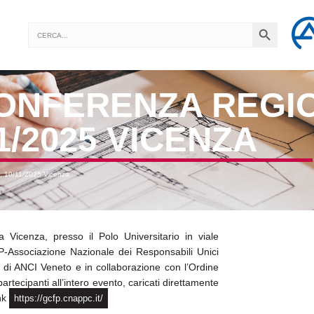
SEARCH BUTTON
Search
for:
CONFERENZA REGI
1/2025 VICENZA
, 10/11/2025 Vicenza
Vicenza, presso il Polo Universitario in viale
-Associazione Nazionale dei Responsabili Unici
 e di ANCI Veneto e in collaborazione con l’Ordine
rtecipanti all’intero evento, caricati direttamente
nk
https://gcfp.cnappc.it/