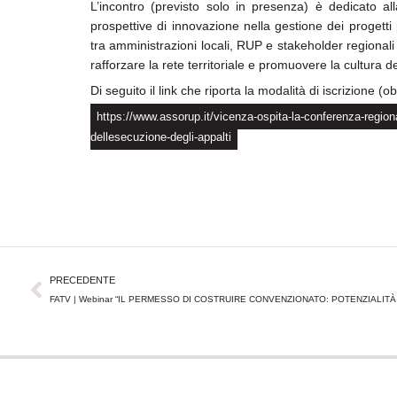
L’incontro (previsto solo in presenza) è dedicato al
prospettive di innovazione nella gestione dei progetti
tra amministrazioni locali, RUP e stakeholder regiona
rafforzare la rete territoriale e promuovere la cultura de
Di seguito il link che riporta la modalità di iscrizione (
https://www.assorup.it/vicenza-ospita-la-conferenza-regiona
dellesecuzione-degli-appalti
Precedente
PRECEDENTE