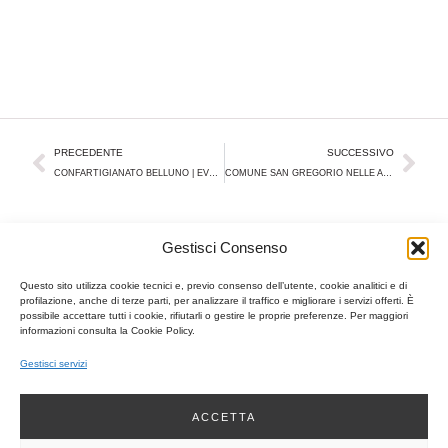
Precedente
Suc
PRECEDENTE
SUCCESSIVO
CONFARTIGIANATO BELLUNO | EVENTO PRESSO LONGARONE FIERE, 22/02/2025
COMUNE SAN GREGORIO NELLE ALPI | PARTECIPAZIONE FASE DI CONSULTAZIONE PAT, 19/02/2025
Gestisci Consenso
VEDI ANCHE...
Questo sito utilizza cookie tecnici e, previo consenso dell’utente, cookie analitici e di
profilazione, anche di terze parti, per analizzare il traffico e migliorare i servizi offerti. È
IN PRIMO PIANO
possibile accettare tutti i cookie, rifiutarli o gestire le proprie preferenze. Per maggiori
informazioni consulta la Cookie Policy.
Gestisci servizi
ACCETTA