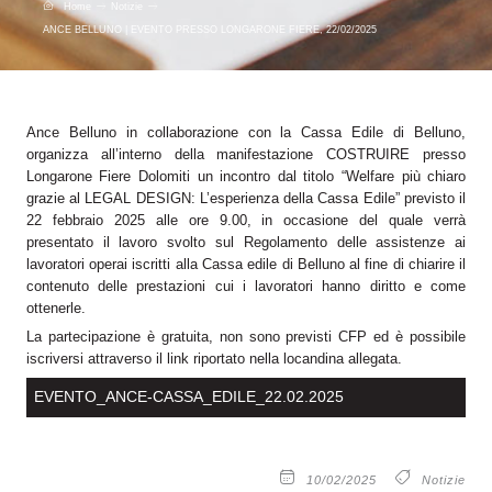
Home
Notizie
ANCE BELLUNO | EVENTO PRESSO LONGARONE FIERE, 22/02/2025
Ance Belluno in collaborazione con la Cassa Edile di Belluno,
organizza all’interno della manifestazione COSTRUIRE presso
Longarone Fiere Dolomiti un incontro dal titolo “Welfare più chiaro
grazie al LEGAL DESIGN: L’esperienza della Cassa Edile” previsto il
22 febbraio 2025 alle ore 9.00, in occasione del quale verrà
presentato il lavoro svolto sul Regolamento delle assistenze ai
lavoratori operai iscritti alla Cassa edile di Belluno al fine di chiarire il
contenuto delle prestazioni cui i lavoratori hanno diritto e come
ottenerle.
La partecipazione è gratuita, non sono previsti CFP ed è possibile
iscriversi attraverso il link riportato nella locandina allegata.
EVENTO_ANCE-CASSA_EDILE_22.02.2025
10/02/2025
Notizie