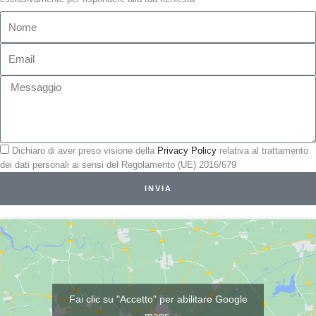
Nome
Email
Messaggio
Privacy
Dichiaro di aver preso visione della
Privacy Policy
relativa al trattamento
dei dati personali ai sensi del Regolamento (UE) 2016/679
INVIA
Fai clic su "Accetto" per abilitare Google
maps