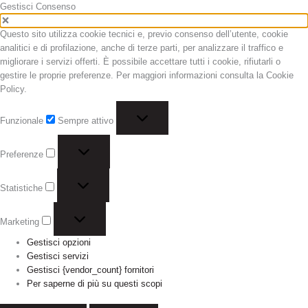
Vai
Marketing
Statistiche
Funzionale
Preferenze
Gestisci Consenso
al
contenuto
Questo sito utilizza cookie tecnici e, previo consenso dell’utente, cookie
analitici e di profilazione, anche di terze parti, per analizzare il traffico e
migliorare i servizi offerti. È possibile accettare tutti i cookie, rifiutarli o
gestire le proprie preferenze. Per maggiori informazioni consulta la Cookie
Policy.
Funzionale
Sempre attivo
Preferenze
Statistiche
Marketing
Gestisci opzioni
Gestisci servizi
Gestisci {vendor_count} fornitori
Per saperne di più su questi scopi