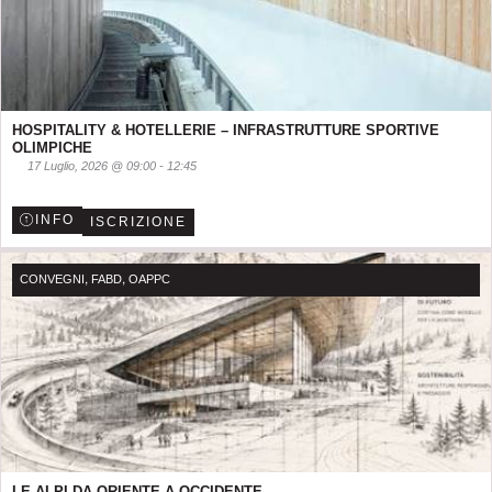
HOSPITALITY & HOTELLERIE – INFRASTRUTTURE SPORTIVE
OLIMPICHE
17 Luglio, 2026
@
09:00
-
12:45
INFO
ISCRIZIONE
,
,
CONVEGNI
FABD
OAPPC
LE ALPI DA ORIENTE A OCCIDENTE