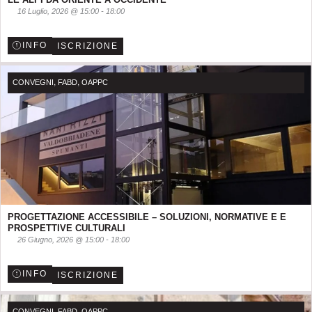
16 Luglio, 2026
@
15:00
-
18:00
INFO
ISCRIZIONE
,
,
CONVEGNI
FABD
OAPPC
PROGETTAZIONE ACCESSIBILE – SOLUZIONI, NORMATIVE E E
PROSPETTIVE CULTURALI
26 Giugno, 2026
@
15:00
-
18:00
INFO
ISCRIZIONE
,
,
CONVEGNI
FABD
OAPPC