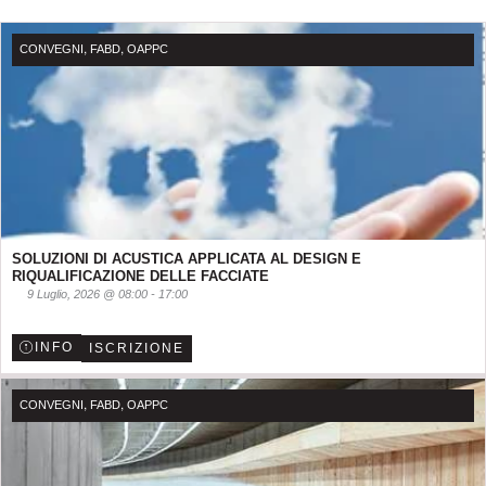
Pagina
Pagina
Pagina
,
,
CONVEGNI
FABD
OAPPC
SOLUZIONI DI ACUSTICA APPLICATA AL DESIGN E
RIQUALIFICAZIONE DELLE FACCIATE
9 Luglio, 2026
@
08:00
-
17:00
INFO
ISCRIZIONE
,
,
CONVEGNI
FABD
OAPPC