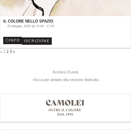
IL COLORE NELLO SPAZIO
29 Maggio, 2026
@
15:00
-
17:00
INFO
ISCRIZIONE
«
1
2
3
»
Archivio Eventi
clicca per andare alla sezione dedicata