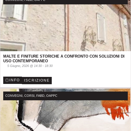
MALTE E FINITURE STORICHE A CONFRONTO CON SOLUZIONI DI
USO CONTEMPORANEO
5 Giugno, 2026
@
14:30
-
18:30
INFO
ISCRIZIONE
,
,
,
CONVEGNI
CORSI
FABD
OAPPC